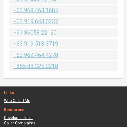
+63 969 463 1685
+63 919 643 0237
+91 86058 22120
+63 919 513 3719
+63 969 464 4278
+855 88 325 0218
Links
Who Called Me
Resources
Developer Tools
Caller Complaints